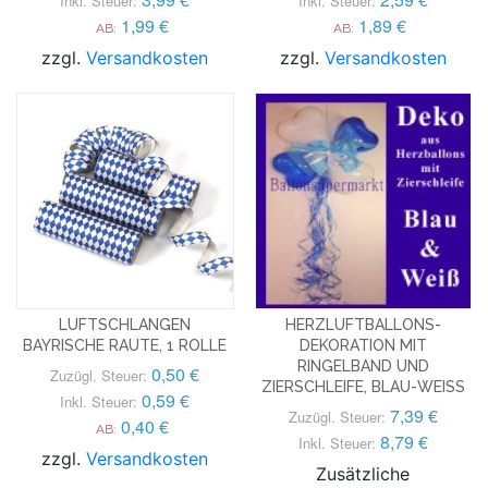
Inkl. Steuer:
Inkl. Steuer:
1,99 €
1,89 €
AB:
AB:
zzgl.
Versandkosten
zzgl.
Versandkosten
LUFTSCHLANGEN
HERZLUFTBALLONS-
BAYRISCHE RAUTE, 1 ROLLE
DEKORATION MIT
RINGELBAND UND
0,50 €
Zuzügl. Steuer:
ZIERSCHLEIFE, BLAU-WEISS
0,59 €
Inkl. Steuer:
7,39 €
Zuzügl. Steuer:
0,40 €
AB:
8,79 €
Inkl. Steuer:
zzgl.
Versandkosten
Zusätzliche