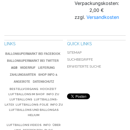
Verpackungskosten:
2,00 €
zzgl.
Versandkosten
LINKS
QUICK LINKS
SITEMAP
BALLONSUPERMARKT BEI FACEBOOK
SUCHBEGRIFFE
BALLONSUPERMARKT BEI TWITTER
ERWEITERTE SUCHE
AGB
WIDERRUF
LIEFERUNG
ZAHLUNGSARTEN
SHOP INFO &
ANGEBOTE
DATENSCHUTZ
BESTELLVORGANG
HOCHZEIT
LUFTBALLONS IM SHOP
INFO ZU
LUFTBALLONS
LUFTBALLONS-
LATEX
LUFTBALLONS-FOLIE
INFO ZU
LUFTBALLONS UND BALLONGAS
HELIUM
LUFTBALLONS VIDEOS
INFO
ÜBER