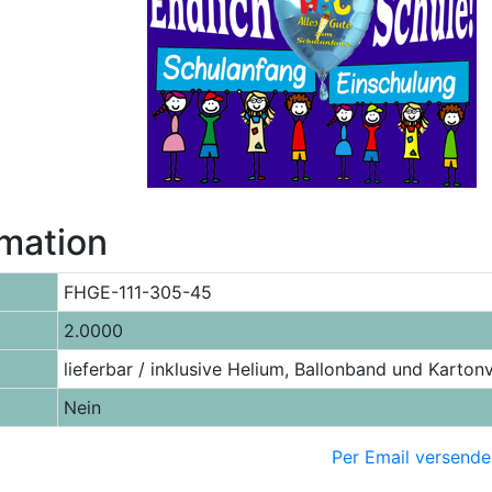
rmation
FHGE-111-305-45
2.0000
lieferbar / inklusive Helium, Ballonband und Karto
Nein
Per Email versende