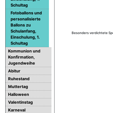
Schultag
Fotoballons und
personalisierte
Ballons zu
Schulanfang,
Besonders verdichtete Spez
Einschulung, 1.
Schultag
Kommunion und
Konfirmation,
Jugendweihe
Abitur
Ruhestand
Muttertag
Halloween
Valentinstag
Karneval