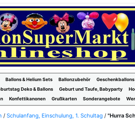
Ballons & Helium Sets
Ballonzubehör
Geschenkballons
burtstag Deko & Ballons
Geburt und Taufe, Babyparty
Ho
en
Konfettikanonen
Grußkarten
Sonderangebote
Wer
n
/
Schulanfang, Einschulung, 1. Schultag
/
"Hurra Sch