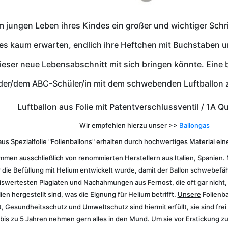
m jungen Leben ihres Kindes ein großer und wichtiger Schri
 kaum erwarten, endlich ihre Heftchen mit Buchstaben un
ieser neue Lebensabschnitt mit sich bringen könnte. Ein
der/dem ABC-Schüler/in mit dem schwebenden Luftballon 
Luftballon aus Folie mit Patentverschlussventil / 1A Q
Wir empfehlen hierzu unser >>
Ballongas
aus Spezialfolie "Folienballons" erhalten durch hochwertiges Material 
mmen ausschließlich von renommierten Herstellern aus Italien, Spanien.
für die Befüllung mit Helium entwickelt wurde, damit der Ballon schwebefäh
eiswertesten Plagiaten und Nachahmungen aus Fernost, die oft gar nicht,
en hergestellt sind, was die Eignung für Helium betrifft.
Unsere
Folienba
, Gesundheitsschutz und Umweltschutz sind hiermit erfüllt,
sie sind fr
 bis zu 5 Jahren nehmen gern alles in den Mund. Um sie vor Erstickung 