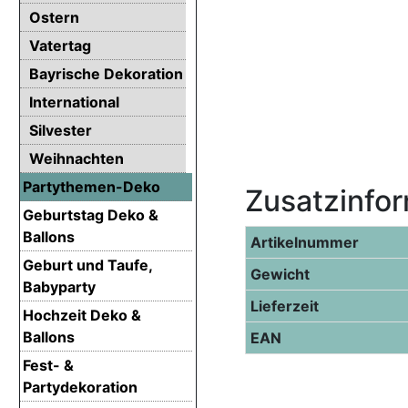
Ostern
Vatertag
Bayrische Dekoration
International
Silvester
Weihnachten
Partythemen-Deko
Zusatzinfo
Geburtstag Deko &
Ballons
Artikelnummer
Geburt und Taufe,
Gewicht
Babyparty
Lieferzeit
Hochzeit Deko &
Ballons
EAN
Fest- &
Partydekoration