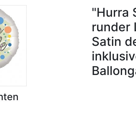
"Hurra 
runder 
Satin d
inklusi
Ballong
hten