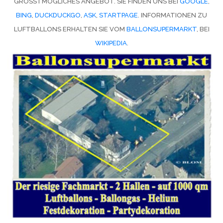
GRÖSSTMÖGLICHES ANGEBOT. SIE FINDEN UNS BEI
GOOGLE
,
BING
,
DUCKDUCKGO
,
ASK
,
STARTPAGE
. INFORMATIONEN ZU
LUFTBALLONS ERHALTEN SIE VOM
BALLONSUPERMARKT
, BEI
WIKIPEDIA
.