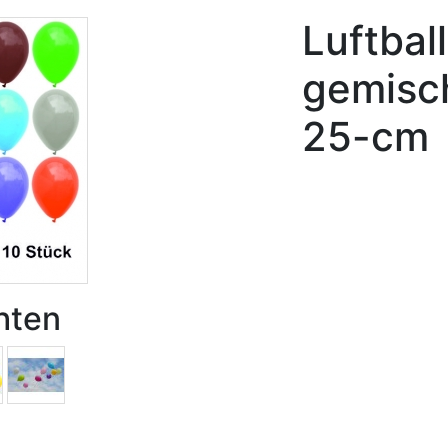
Luftbal
gemisc
25-cm
hten