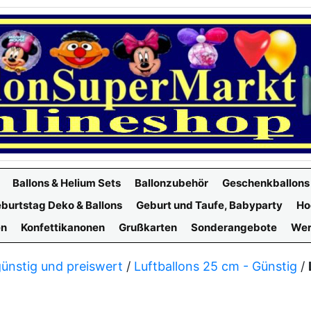
Ballons & Helium Sets
Ballonzubehör
Geschenkballons
burtstag Deko & Ballons
Geburt und Taufe, Babyparty
Ho
en
Konfettikanonen
Grußkarten
Sonderangebote
Wer
günstig und preiswert
/
Luftballons 25 cm - Günstig
/