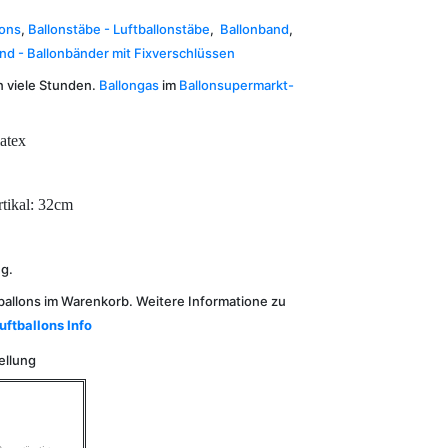
lons
,
Ballonstäbe - Luftballonstäbe
,
Ballonband
,
nd - Ballonbänder mit Fixverschlüssen
n viele Stunden.
Ballongas
im
Ballonsupermarkt-
atex
rtikal: 32cm
ng.
ballons im Warenkorb. Weitere Informatione zu
uftballons Info
ellung