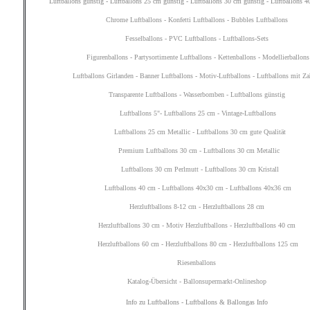
Luftballons günstig
-
Luftballons 25 cm günstig
-
Luftballons 30 cm günstig
-
Luftballons 4
Chrome Luftballons
-
Konfetti Luftballons
-
Bubbles Luftballons
Fesselballons
-
PVC Luftballons
-
Luftballons-Sets
Figurenballons
-
Partysortimente Luftballons
-
Kettenballons
-
Modellierballons
Luftballons Girlanden
-
Banner Luftballons
-
Motiv-Luftballons
-
Luftballons mit Za
Transparente Luftballons
-
Wasserbomben
-
Luftballons günstig
Luftballons 5"
-
Luftballons 25 cm
-
Vintage-Luftballons
Luftballons 25 cm Metallic
-
Luftballons 30 cm gute Qualität
Premium Luftballons 30 cm
-
Luftballons 30 cm Metallic
Luftballons 30 cm Perlmutt
-
Luftballons 30 cm Kristall
Luftballons 40 cm
-
Luftballons 40x30 cm
-
Luftballons 40x36 cm
Herzluftballons 8-12 cm
-
Herzluftballons 28 cm
Herzluftballons 30 cm
-
Motiv Herzluftballons
-
Herzluftballons 40 cm
Herzluftballons 60 cm
-
Herzluftballons 80 cm
-
Herzluftballons 125 cm
Riesenballons
Katalog-Übersicht
-
Ballonsupermarkt-Onlineshop
Info zu Luftballons
-
Luftballons & Ballongas Info