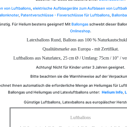
n von Luftballons
,
elektrische Aufblasgeräte zum Aufblasen von Luftbal
allonknoter
,
Patentverschlüsse - Fixverschlüsse für Luftballons
,
Ballonba
ünstig. Für Helium bestens geeignet! Mit
Ballongas
schwebt dieser Ballo
Onlineshop
.
Latexballons Rund, Ballons aus 100 % Naturkautschukl
Qualitätsmarke aus Europa - mit Zertifikat.
Luftballons aus Naturlatex, 25 cm Ø / Umfang: 75cm / 10" / ve
Achtung! Nicht für Kinder unter 3 Jahren geeignet.
Bitte beachten sie die Warnhinweise auf der Verpacku
chnet Ihnen automatisch die erforderliche Menge an Heliumgas für Luft
Ballongas und Heliumgas und Latexluftballons unter:
Helium Info
,
L
Günstige Luftballons, Latexballons aus europäischer Herst
Luftballons