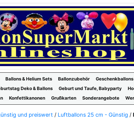
Ballons & Helium Sets
Ballonzubehör
Geschenkballons
burtstag Deko & Ballons
Geburt und Taufe, Babyparty
Ho
en
Konfettikanonen
Grußkarten
Sonderangebote
Wer
günstig und preiswert
/
Luftballons 25 cm - Günstig
/