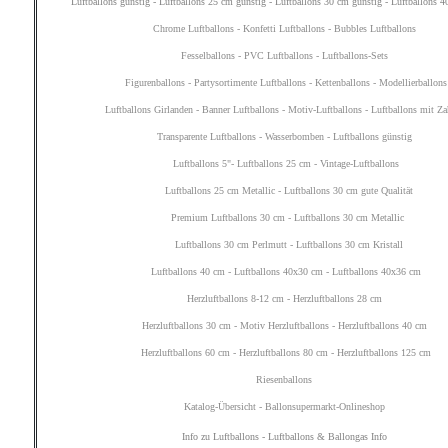
Luftballons günstig
-
Luftballons 25 cm günstig
-
Luftballons 30 cm günstig
-
Luftballons 4
Chrome Luftballons
-
Konfetti Luftballons
-
Bubbles Luftballons
Fesselballons
-
PVC Luftballons
-
Luftballons-Sets
Figurenballons
-
Partysortimente Luftballons
-
Kettenballons
-
Modellierballons
Luftballons Girlanden
-
Banner Luftballons
-
Motiv-Luftballons
-
Luftballons mit Za
Transparente Luftballons
-
Wasserbomben
-
Luftballons günstig
Luftballons 5"
-
Luftballons 25 cm
-
Vintage-Luftballons
Luftballons 25 cm Metallic
-
Luftballons 30 cm gute Qualität
Premium Luftballons 30 cm
-
Luftballons 30 cm Metallic
Luftballons 30 cm Perlmutt
-
Luftballons 30 cm Kristall
Luftballons 40 cm
-
Luftballons 40x30 cm
-
Luftballons 40x36 cm
Herzluftballons 8-12 cm
-
Herzluftballons 28 cm
Herzluftballons 30 cm
-
Motiv Herzluftballons
-
Herzluftballons 40 cm
Herzluftballons 60 cm
-
Herzluftballons 80 cm
-
Herzluftballons 125 cm
Riesenballons
Katalog-Übersicht
-
Ballonsupermarkt-Onlineshop
Info zu Luftballons
-
Luftballons & Ballongas Info