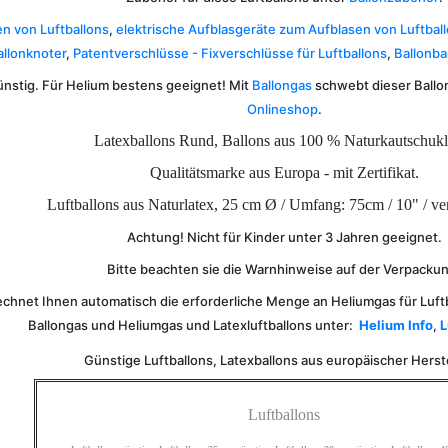
n von Luftballons
,
elektrische Aufblasgeräte zum Aufblasen von Luftbal
allonknoter
,
Patentverschlüsse - Fixverschlüsse für Luftballons
,
Ballonba
ünstig. Für Helium bestens geeignet! Mit
Ballongas
schwebt dieser Ballo
Onlineshop
.
Latexballons Rund, Ballons aus 100 % Naturkautschukl
Qualitätsmarke aus Europa - mit Zertifikat.
Luftballons aus Naturlatex, 25 cm Ø / Umfang: 75cm / 10" / ve
Achtung! Nicht für Kinder unter 3 Jahren geeignet.
Bitte beachten sie die Warnhinweise auf der Verpacku
chnet Ihnen automatisch die erforderliche Menge an Heliumgas für Luft
Ballongas und Heliumgas und Latexluftballons unter:
Helium Info
,
L
Günstige Luftballons, Latexballons aus europäischer Herst
Luftballons