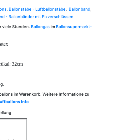
lons
,
Ballonstäbe - Luftballonstäbe
,
Ballonband
,
nd - Ballonbänder mit Fixverschlüssen
n viele Stunden.
Ballongas
im
Ballonsupermarkt-
atex
rtikal: 32cm
ng.
ballons im Warenkorb. Weitere Informatione zu
uftballons Info
ellung