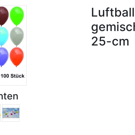
Luftbal
gemisc
25-cm
hten