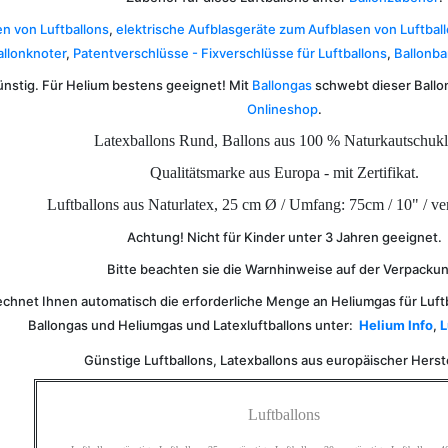
n von Luftballons
,
elektrische Aufblasgeräte zum Aufblasen von Luftbal
allonknoter
,
Patentverschlüsse - Fixverschlüsse für Luftballons
,
Ballonba
ünstig. Für Helium bestens geeignet! Mit
Ballongas
schwebt dieser Ballo
Onlineshop
.
Latexballons Rund, Ballons aus 100 % Naturkautschukl
Qualitätsmarke aus Europa - mit Zertifikat.
Luftballons aus Naturlatex, 25 cm Ø / Umfang: 75cm / 10" / ve
Achtung! Nicht für Kinder unter 3 Jahren geeignet.
Bitte beachten sie die Warnhinweise auf der Verpacku
chnet Ihnen automatisch die erforderliche Menge an Heliumgas für Luft
Ballongas und Heliumgas und Latexluftballons unter:
Helium Info
,
L
Günstige Luftballons, Latexballons aus europäischer Herst
Luftballons