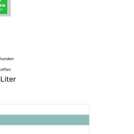
 Stunden
toffen
Liter