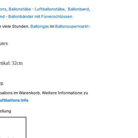
lons
,
Ballonstäbe - Luftballonstäbe
,
Ballonband
,
nd - Ballonbänder mit Fixverschlüssen
n viele Stunden.
Ballongas
im
Ballonsupermarkt-
atex
rtikal: 32cm
ng.
ballons im Warenkorb. Weitere Informatione zu
uftballons Info
ellung