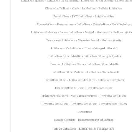
Luftballons günstig
-
Luftballons 25 cm günstig
-
Luftballons 30 cm günstig
-
Luftballons 4
Chrome Luftballons
-
Konfetti Luftballons
-
Bubbles Luftballons
Fesselballons
-
PVC Luftballons
-
Luftballons-Sets
Figurenballons
-
Partysortimente Luftballons
-
Kettenballons
-
Modellierballons
Luftballons Girlanden
-
Banner Luftballons
-
Motiv-Luftballons
-
Luftballons mit Za
Transparente Luftballons
-
Wasserbomben
-
Luftballons günstig
Luftballons 5"
-
Luftballons 25 cm
-
Vintage-Luftballons
Luftballons 25 cm Metallic
-
Luftballons 30 cm gute Qualität
Premium Luftballons 30 cm
-
Luftballons 30 cm Metallic
Luftballons 30 cm Perlmutt
-
Luftballons 30 cm Kristall
Luftballons 40 cm
-
Luftballons 40x30 cm
-
Luftballons 40x36 cm
Herzluftballons 8-12 cm
-
Herzluftballons 28 cm
Herzluftballons 30 cm
-
Motiv Herzluftballons
-
Herzluftballons 40 cm
Herzluftballons 60 cm
-
Herzluftballons 80 cm
-
Herzluftballons 125 cm
Riesenballons
Katalog-Übersicht
-
Ballonsupermarkt-Onlineshop
Info zu Luftballons
-
Luftballons & Ballongas Info