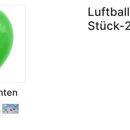
Luftbal
Stück-
hten