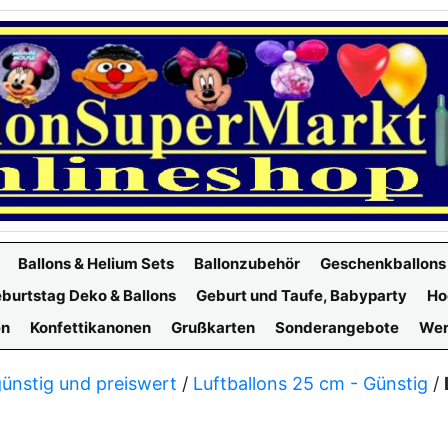
Ballons & Helium Sets
Ballonzubehör
Geschenkballons
burtstag Deko & Ballons
Geburt und Taufe, Babyparty
Ho
en
Konfettikanonen
Grußkarten
Sonderangebote
Wer
günstig und preiswert
/
Luftballons 25 cm - Günstig
/