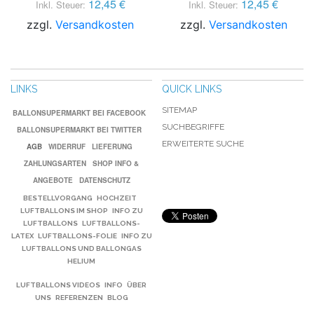
12,45 €
12,45 €
Inkl. Steuer:
Inkl. Steuer:
zzgl.
Versandkosten
zzgl.
Versandkosten
LINKS
QUICK LINKS
SITEMAP
BALLONSUPERMARKT BEI FACEBOOK
SUCHBEGRIFFE
BALLONSUPERMARKT BEI TWITTER
ERWEITERTE SUCHE
AGB
WIDERRUF
LIEFERUNG
ZAHLUNGSARTEN
SHOP INFO &
ANGEBOTE
DATENSCHUTZ
BESTELLVORGANG
HOCHZEIT
LUFTBALLONS IM SHOP
INFO ZU
LUFTBALLONS
LUFTBALLONS-
LATEX
LUFTBALLONS-FOLIE
INFO ZU
LUFTBALLONS UND BALLONGAS
HELIUM
LUFTBALLONS VIDEOS
INFO
ÜBER
UNS
REFERENZEN
BLOG