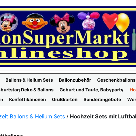
Ballons & Helium Sets
Ballonzubehör
Geschenkballons
burtstag Deko & Ballons
Geburt und Taufe, Babyparty
Ho
en
Konfettikanonen
Grußkarten
Sonderangebote
Wer
eit Ballons & Helium Sets
/
Hochzeit Sets mit Luftba