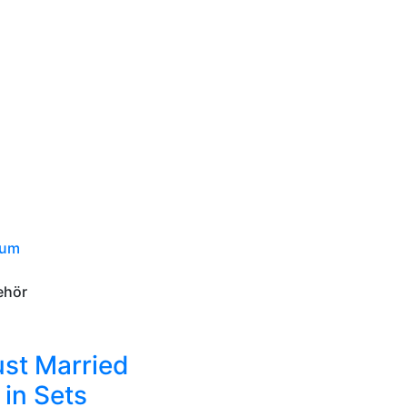
ium
ehör
ust Married
in Sets