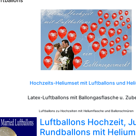
ftballons
Hochzeits-Heliumset mit Luftballons und Hel
Latex-Luftballons mit Ballongasflasche u. Zub
Luftballons zu Hochzeiten mit Heliumflasche und Ballonschnüren
Luftballons Hochzeit, J
Rundballons mit Helium 