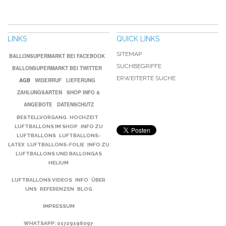
LINKS
QUICK LINKS
SITEMAP
BALLONSUPERMARKT BEI FACEBOOK
SUCHBEGRIFFE
BALLONSUPERMARKT BEI TWITTER
ERWEITERTE SUCHE
AGB
WIDERRUF
LIEFERUNG
ZAHLUNGSARTEN
SHOP INFO &
ANGEBOTE
DATENSCHUTZ
BESTELLVORGANG
HOCHZEIT
LUFTBALLONS IM SHOP
INFO ZU
LUFTBALLONS
LUFTBALLONS-
LATEX
LUFTBALLONS-FOLIE
INFO ZU
LUFTBALLONS UND BALLONGAS
HELIUM
LUFTBALLONS VIDEOS
INFO
ÜBER
UNS
REFERENZEN
BLOG
IMPRESSUM
WHATSAPP
: 01729196097