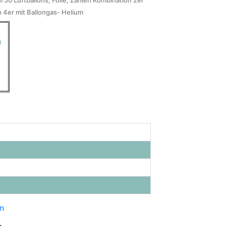
hl 50
Luftballons, Folie, Zahlen Kombination 2er
n 4er mit Ballongas- Helium
)
n