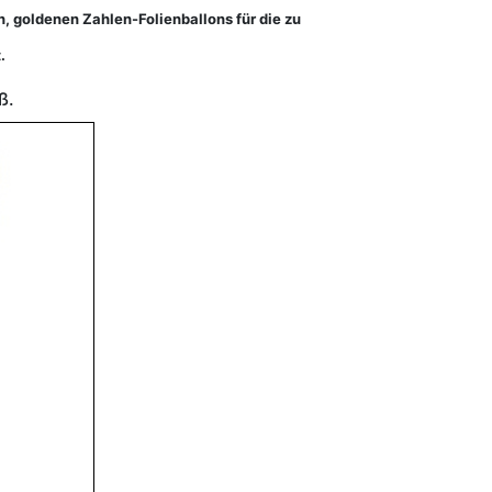
, goldenen Zahlen-Folienballons für die zu
.
ß.