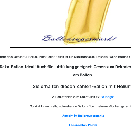
te Spezialfolie für Helium! Nicht jeder Ballon ist ein Qualitätsballon! Deshalb: Wenn Ballons 
eko-Ballon. Ideal! Auch für Luftfüllung geeignet. Oesen zum Dekorier
am Ballon.
Sie erhalten diesen Zahlen-Ballon mit Heliu
Wir empfehlen zum Nachfüllen >>
Ballongas
So sind Ihnen pralle, schwebende Ballons über mehrere Wochen garanti
Ansicht im Ballonsupermarkt
Folienballon-Politik