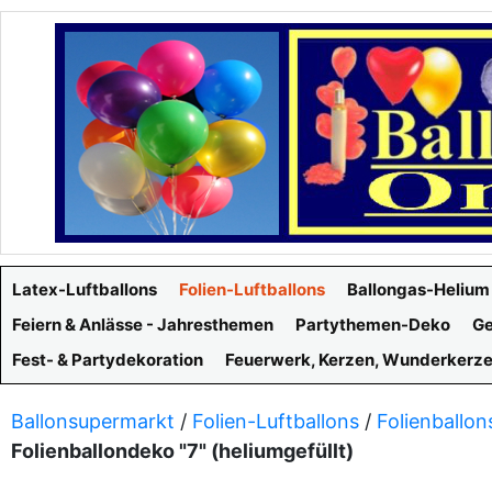
Latex-Luftballons
Folien-Luftballons
Ballongas-Helium
Feiern & Anlässe - Jahresthemen
Partythemen-Deko
Ge
Fest- & Partydekoration
Feuerwerk, Kerzen, Wunderkerz
Ballonsupermarkt
/
Folien-Luftballons
/
Folienballon
Folienballondeko "7" (heliumgefüllt)