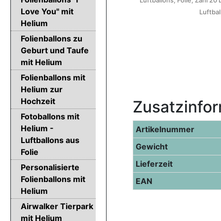
Luftballons, Folie, Zahl 20
Love You" mit
Luftbal
Helium
Folienballons zu
Geburt und Taufe
mit Helium
Folienballons mit
Helium zur
Hochzeit
Zusatzinfo
Fotoballons mit
Helium -
Artikelnummer
Luftballons aus
Gewicht
Folie
Lieferzeit
Personalisierte
Folienballons mit
EAN
Helium
Airwalker Tierpark
mit Helium