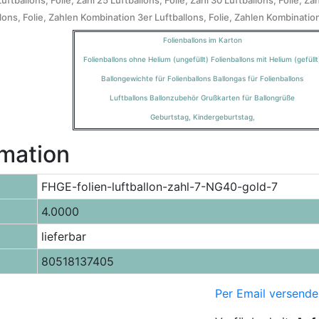
Luftballons, Folie, Zahl 25
Luftballons, Folie, Zahl 30
Luftballons, Folie, Za
lons, Folie, Zahlen Kombination 3er
Luftballons, Folie, Zahlen Kombinatio
Folienballons im Karton
Folienballons ohne Helium (ungefüllt)
Folienballons mit Helium (gefüllt
Ballongewichte für Folienballons
Ballongas für Folienballons
Luftballons
Ballonzubehör
Grußkarten für Ballongrüße
Geburtstag
,
Kindergeburtstag
,
rmation
FHGE-folien-luftballon-zahl-7-NG40-gold-7
4.0000
lieferbar
80518137405
Per Email versende