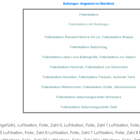
Ballongas-Angebote im Überblick
Folienballons
Folienballons mit Ballongas:
Folienballons Standard Motive 45 cm
,
Folienballons Shapes
Folienballons Geburtstag
,
Folienballons Liebe Love Ballongrüße
,
Folienballons zur Geburt
Folienballons Hochzeit
,
Folienballons zur Dekoration
Folienballons Airwalker
,
Folienballons Tierpark, laufende Tiere
Folienballons Weihnachten
,
Folienballons Grüße, Glückwünsche
Folienballons Geburtstagszahlen Streamers
Folienballons Geburtstagszahlen Gold
gefüllt)
,
Luftballon, Folie, Zahl 0
,
Luftballon, Folie, Zahl 1
Luftballon, Folie
 5
Luftballon, Folie, Zahl 6
Luftballon, Folie, Zahl 7
Luftballon, Folie, Zahl 8