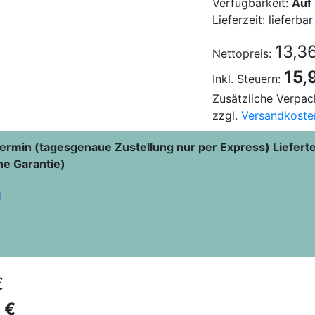
Verfügbarkeit:
Auf
Lieferzeit: lieferbar
13,3
Nettopreis:
15,
Inkl. Steuern:
Zusätzliche Verpac
zzgl.
Versandkoste
ermin (tagesgenaue Zustellung nur per Express) Liefert
ne Garantie)
€
 €