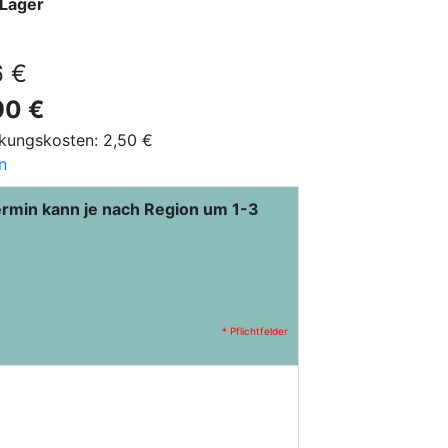
 Lager
6 €
90 €
kungskosten: 2,50 €
n
ermin kann je nach Region um 1-3
* Pflichtfelder