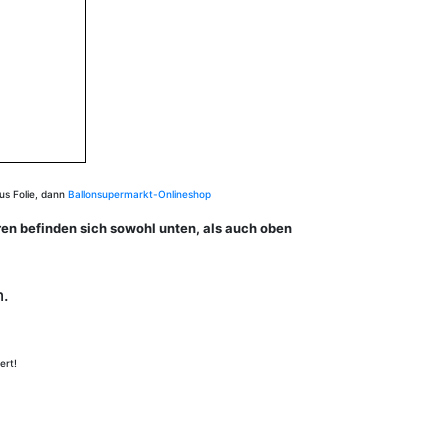
aus Folie, dann
Ballonsupermarkt-Onlineshop
en befinden sich sowohl unten, als auch oben
m.
ert!