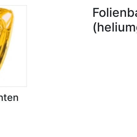
Folienb
(helium
hten