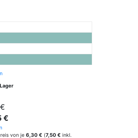
n
 Lager
 €
5 €
n
reis von je
6,30 €
(
7,50 €
inkl.