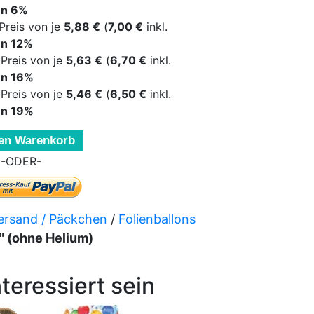
en
6
%
Preis von je
5,88 €
(
7,00 €
inkl.
en
12
%
Preis von je
5,63 €
(
6,70 €
inkl.
en
16
%
Preis von je
5,46 €
(
6,50 €
inkl.
en
19
%
den Warenkorb
-ODER-
versand / Päckchen
/
Folienballons
7" (ohne Helium)
teressiert sein