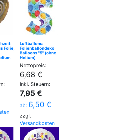
hzeit:
Luftballons:
s Folie,
Folienballondeko
Balloons "5" (ohne
elium
Helium)
:
Nettopreis:
6,68 €
rn:
Inkl. Steuern:
7,95 €
6,50 €
ab:
sten
zzgl.
Versandkosten