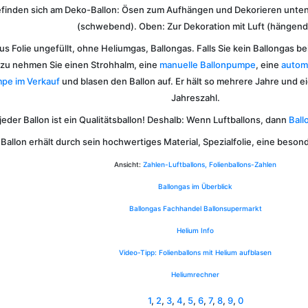
finden sich am Deko-Ballon: Ösen zum Aufhängen und Dekorieren unten 
(schwebend). Oben: Zur Dekoration mit Luft (hängend
aus Folie ungefüllt, ohne Heliumgas, Ballongas. Falls Sie kein Ballongas 
erzu nehmen Sie einen Strohhalm, eine
manuelle Ballonpumpe
, eine
autom
pe im Verkauf
und blasen den Ballon auf. Er hält so mehrere Jahre und e
Jahreszahl.
jeder Ballon ist ein Qualitätsballon! Deshalb: Wenn Luftballons, dann
Ball
 Ballon erhält durch sein hochwertiges Material, Spezialfolie, eine beso
Ansicht:
Zahlen-Luftballons, Folienballons-Zahlen
Ballongas im Überblick
Ballongas Fachhandel Ballonsupermarkt
Helium Info
Video-Tipp: Folienballons mit Helium aufblasen
Heliumrechner
1
,
2
,
3
,
4
,
5
,
6
,
7
,
8
,
9
,
0