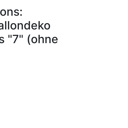
lons:
allondeko
s "7" (ohne
)