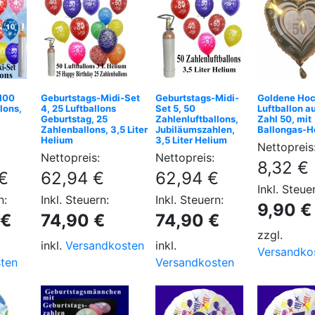
 100
Geburtstags-Midi-Set
Geburtstags-Midi-
Goldene Hoc
lons,
4, 25 Luftballons
Set 5, 50
Luftballon au
Geburtstag, 25
Zahlenluftballons,
Zahl 50, mit
Zahlenballons, 3,5 Liter
Jubiläumszahlen,
Ballongas-H
Helium
3,5 Liter Helium
Nettopreis
Nettopreis:
Nettopreis:
8,32 €
€
62,94 €
62,94 €
Inkl. Steue
n:
Inkl. Steuern:
Inkl. Steuern:
9,90 €
 €
74,90 €
74,90 €
zzgl.
inkl.
Versandkosten
inkl.
Versandko
ten
Versandkosten