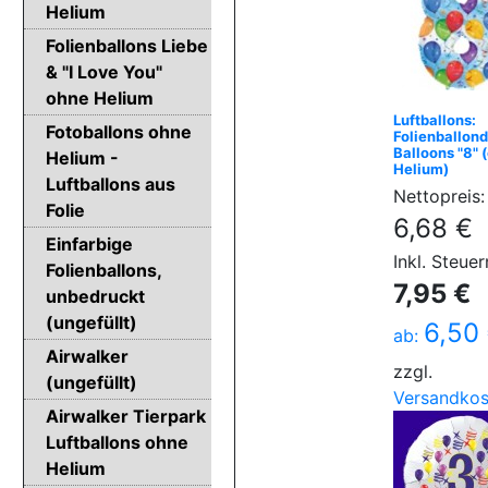
Helium
Folienballons Liebe
& "I Love You"
ohne Helium
Luftballons:
Fotoballons ohne
Folienballon
Balloons "8" 
Helium -
Helium)
Luftballons aus
Nettopreis:
Folie
6,68 €
Einfarbige
Inkl. Steuer
Folienballons,
7,95 €
unbedruckt
(ungefüllt)
6,50
ab:
Airwalker
zzgl.
(ungefüllt)
Versandkos
Airwalker Tierpark
Luftballons ohne
Helium