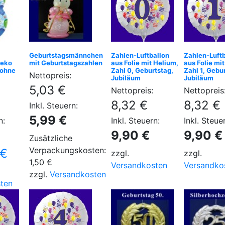
Geburtstagsmännchen
Zahlen-Luftballon
Zahlen-Luftb
deko
mit Geburtstagszahlen
aus Folie mit Helium,
aus Folie mi
(ohne
Zahl 0, Geburtstag,
Zahl 1, Gebu
Nettopreis:
Jubiläum
Jubiläum
5,03 €
Nettopreis:
Nettopreis
8,32 €
8,32 €
Inkl. Steuern:
5,99 €
n:
Inkl. Steuern:
Inkl. Steue
9,90 €
9,90 €
Zusätzliche
Verpackungskosten:
 €
zzgl.
zzgl.
1,50 €
Versandkosten
Versandko
zzgl.
Versandkosten
ten