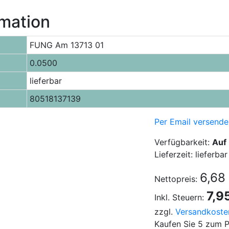
rmation
FUNG Am 13713 01
0.0500
lieferbar
80518137139
Per Email versende
Verfügbarkeit:
Auf
Lieferzeit: lieferbar
6,68
Nettopreis:
7,9
Inkl. Steuern:
zzgl.
Versandkoste
Kaufen Sie 5 zum P