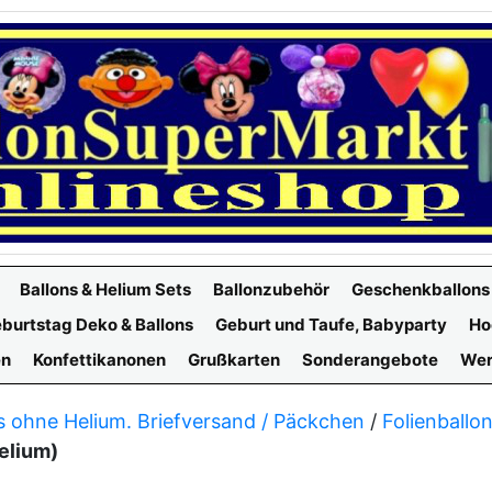
Ballons & Helium Sets
Ballonzubehör
Geschenkballons
burtstag Deko & Ballons
Geburt und Taufe, Babyparty
Ho
en
Konfettikanonen
Grußkarten
Sonderangebote
Wer
s ohne Helium. Briefversand / Päckchen
/
Folienballo
Helium)