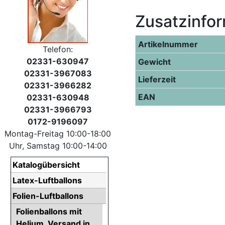
Zusatzinfo
Artikelnummer
Telefon:
02331-630947
Gewicht
02331-3967083
Lieferzeit
02331-3966282
EAN
02331-630948
02331-3966793
0172-9196097
Montag-Freitag 10:00-18:00
Uhr, Samstag 10:00-14:00
Katalogübersicht
Latex-Luftballons
Folien-Luftballons
Folienballons mit
Helium. Versand in