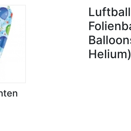
Luftbal
Folienb
Balloon
Helium
hten