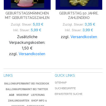
GEBURTSTAGSMÄNNCHEN
GEBURTSTAG 50 JAHRE,
MIT GEBURTSTAGSZAHLEN
ZAHLENDEKO
5,03 €
3,35 €
Zuzügl. Steuer:
Zuzügl. Steuer:
5,99 €
3,99 €
Inkl. Steuer:
Inkl. Steuer:
Zusätzliche
zzgl.
Versandkosten
Verpackungskosten:
1,50 €
zzgl.
Versandkosten
LINKS
QUICK LINKS
SITEMAP
BALLONSUPERMARKT BEI FACEBOOK
SUCHBEGRIFFE
BALLONSUPERMARKT BEI TWITTER
ERWEITERTE SUCHE
AGB
WIDERRUF
LIEFERUNG
ZAHLUNGSARTEN
SHOP INFO &