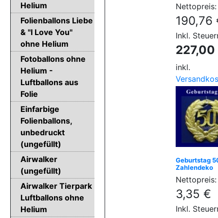
Helium
Nettopreis:
190,76 
Folienballons Liebe
& "I Love You"
Inkl. Steuer
ohne Helium
227,00
Fotoballons ohne
inkl.
Helium -
Versandkos
Luftballons aus
Folie
Einfarbige
Folienballons,
unbedruckt
(ungefüllt)
Airwalker
Geburtstag 5
Zahlendeko
(ungefüllt)
Nettopreis:
Airwalker Tierpark
3,35 €
Luftballons ohne
Inkl. Steuer
Helium