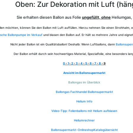
Oben: Zur Dekoration mit Luft (hän
Sie erhalten diesen Ballon aus Folie
ungefüllt, ohne
Heliumgas, 
tellen möchten, können Sie den Ballon mit Luft auffüllen. Hierzu nehmen Sie einen Strohhalm, 
sche Ballonpumpe im Verkauf
und blasen den Ballon auf. Er hält so mehrere Jahre und eigne
Nicht jeder Ballon ist ein Qualitätsballon! Deshalb: Wenn Luftballons, dann
Ballonsupe
Der Ballon erhält durch sein hochwertiges Material, Spezialfolie, eine besonders l
0
-
1
-
2
-
3
-
4
-
5
-
6
-
7
-
8
- 9
Ansicht im Ballonsupermarkt
Ballongas im Überblick
Ballongas Fachhandel Ballonsupermarkt
Helium Info
Video-Tipp: Folienballons mit Helium aufblasen
Heliumrechner
Ballonsupermarkt-Onlineshop
Katalogübersicht