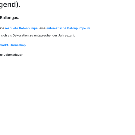
gend).
Ballongas.
eine
manuelle Ballonpumpe
, eine
automatische Ballonpumpe im
t sich als Dekoration zu entsprechender Jahreszahl.
rmarkt-Onlineshop
ange Lebensdauer