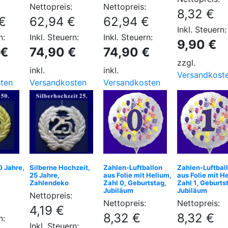
Nettopreis:
Nettopreis:
8,32 €
€
62,94 €
62,94 €
Inkl. Steuern:
n:
Inkl. Steuern:
Inkl. Steuern:
9,90 €
 €
74,90 €
74,90 €
zzgl.
inkl.
inkl.
Versandkost
ten
Versandkosten
Versandkosten
0 Jahre,
Silberne Hochzeit,
Zahlen-Luftballon
Zahlen-Luftbal
25 Jahre,
aus Folie mit Helium,
aus Folie mit H
Zahlendeko
Zahl 0, Geburtstag,
Zahl 1, Geburts
Jubiläum
Jubiläum
Nettopreis:
Nettopreis:
Nettopreis:
4,19 €
8,32 €
8,32 €
n:
Inkl. Steuern: