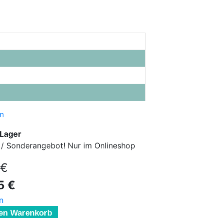
n
 Lager
ar / Sonderangebot! Nur im Onlineshop
 €
5 €
n
den Warenkorb