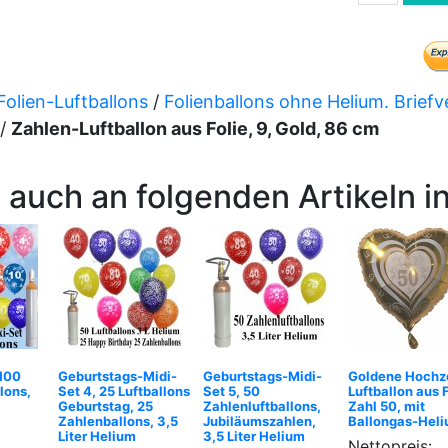
Folien-Luftballons
/
Folienballons ohne Helium. Brief
/
Zahlen-Luftballon aus Folie, 9, Gold, 86 cm
 auch an folgenden Artikeln in
 100
Geburtstags-Midi-
Geburtstags-Midi-
Goldene Hochze
lons,
Set 4, 25 Luftballons
Set 5, 50
Luftballon aus F
Geburtstag, 25
Zahlenluftballons,
Zahl 50, mit
Zahlenballons, 3,5
Jubiläumszahlen,
Ballongas-Hel
Liter Helium
3,5 Liter Helium
Nettopreis: