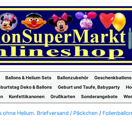
Ballons & Helium Sets
Ballonzubehör
Geschenkballons
burtstag Deko & Ballons
Geburt und Taufe, Babyparty
Ho
en
Konfettikanonen
Grußkarten
Sonderangebote
Wer
s ohne Helium. Briefversand / Päckchen
/
Folienballo