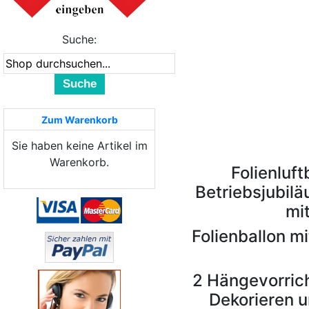
Suche:
Suche
Zum Warenkorb
Sie haben keine Artikel im
Warenkorb.
Folienluf
Betriebsjubilä
mi
Folienballon m
2 Hängevorric
Dekorieren u