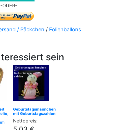
-ODER-
versand / Päckchen
/
Folienballons
teressiert sein
it:
Geburtstagsmännchen
olie,
mit Geburtstagszahlen
Nettopreis:
ium
5,03 €