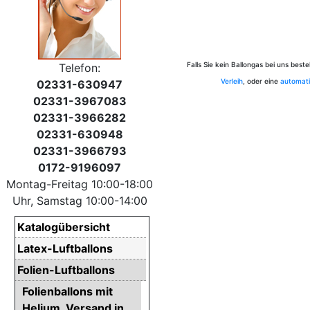
Falls Sie kein Ballongas bei uns bes
Telefon:
Verleih
, oder eine
automati
02331-630947
02331-3967083
02331-3966282
02331-630948
02331-3966793
0172-9196097
Montag-Freitag 10:00-18:00
Uhr, Samstag 10:00-14:00
Katalogübersicht
Latex-Luftballons
Folien-Luftballons
Folienballons mit
Helium. Versand in