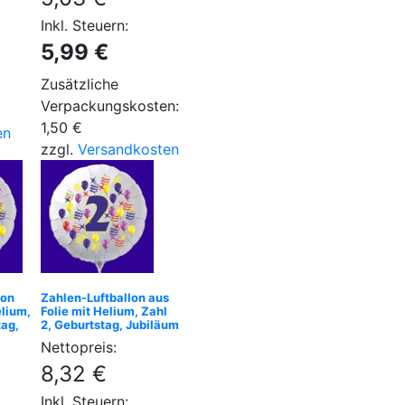
Inkl. Steuern:
5,99 €
Zusätzliche
Verpackungskosten:
1,50 €
en
zzgl.
Versandkosten
lon
Zahlen-Luftballon aus
elium,
Folie mit Helium, Zahl
tag,
2, Geburtstag, Jubiläum
Nettopreis:
8,32 €
Inkl. Steuern: