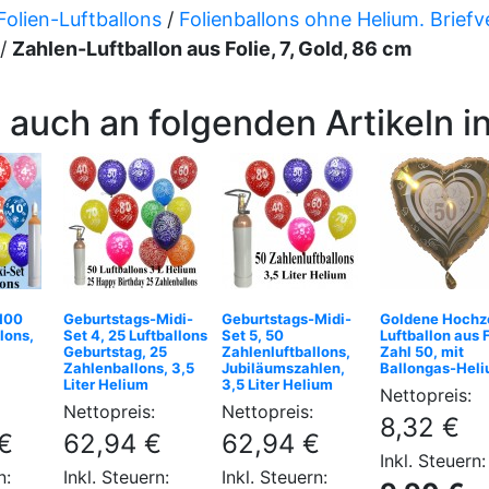
Folien-Luftballons
/
Folienballons ohne Helium. Brief
/
Zahlen-Luftballon aus Folie, 7, Gold, 86 cm
 auch an folgenden Artikeln in
 100
Geburtstags-Midi-
Geburtstags-Midi-
Goldene Hochze
lons,
Set 4, 25 Luftballons
Set 5, 50
Luftballon aus F
Geburtstag, 25
Zahlenluftballons,
Zahl 50, mit
Zahlenballons, 3,5
Jubiläumszahlen,
Ballongas-Hel
Liter Helium
3,5 Liter Helium
Nettopreis:
Nettopreis:
Nettopreis:
8,32 €
€
62,94 €
62,94 €
Inkl. Steuern:
n:
Inkl. Steuern:
Inkl. Steuern: