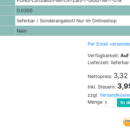
FUNG-Luftballon-86-cm-Zahl-7-Gold-1M-7-019
0.0300
lieferbar / Sonderangebot! Nur im Onlineshop
Nein
Per Email versende
Verfügbarkeit:
Auf
Lieferzeit: lieferb
3,32
Nettopreis:
3,9
Inkl. Steuern:
zzgl.
Versandkoste
Menge
In 