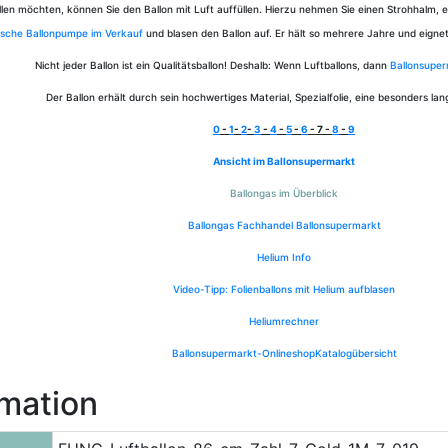
tellen möchten, können Sie den Ballon mit Luft auffüllen. Hierzu nehmen Sie einen Strohhalm, 
sche Ballonpumpe im Verkauf
und blasen den Ballon auf. Er hält so mehrere Jahre und eigne
Nicht jeder Ballon ist ein Qualitätsballon! Deshalb: Wenn Luftballons, dann
Ballonsupe
Der Ballon erhält durch sein hochwertiges Material, Spezialfolie, eine besonders l
0
-
1
-
2
-
3
-
4
-
5
-
6
- 7 -
8
-
9
Ansicht im Ballonsupermarkt
Ballongas im Überblick
Ballongas Fachhandel Ballonsupermarkt
Helium Info
Video-Tipp: Folienballons mit Helium aufblasen
Heliumrechner
Ballonsupermarkt-Onlineshop
Katalogübersicht
rmation