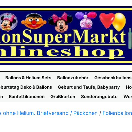
Ballons & Helium Sets
Ballonzubehör
Geschenkballons
burtstag Deko & Ballons
Geburt und Taufe, Babyparty
Ho
en
Konfettikanonen
Grußkarten
Sonderangebote
Wer
s ohne Helium. Briefversand / Päckchen
/
Folienballo