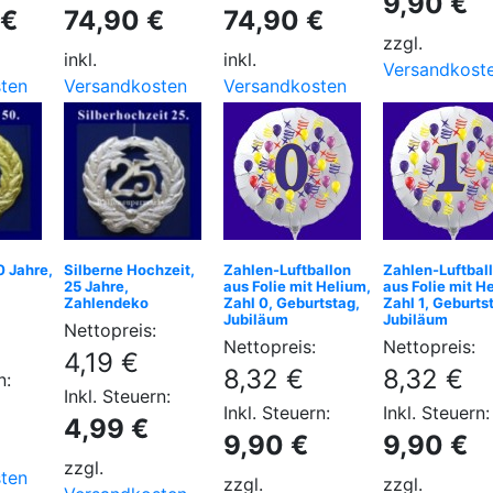
9,90 €
 €
74,90 €
74,90 €
zzgl.
inkl.
inkl.
Versandkost
ten
Versandkosten
Versandkosten
0 Jahre,
Silberne Hochzeit,
Zahlen-Luftballon
Zahlen-Luftbal
25 Jahre,
aus Folie mit Helium,
aus Folie mit H
Zahlendeko
Zahl 0, Geburtstag,
Zahl 1, Geburts
Jubiläum
Jubiläum
Nettopreis:
Nettopreis:
Nettopreis:
4,19 €
8,32 €
8,32 €
n:
Inkl. Steuern:
Inkl. Steuern:
Inkl. Steuern:
4,99 €
9,90 €
9,90 €
zzgl.
ten
zzgl.
zzgl.