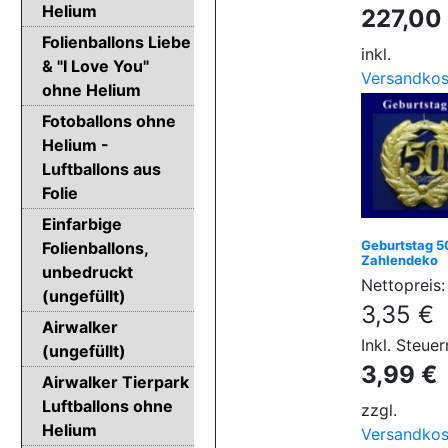
Helium
227,00
Folienballons Liebe
inkl.
& "I Love You"
Versandkos
ohne Helium
Fotoballons ohne
Helium -
Luftballons aus
Folie
Einfarbige
Geburtstag 5
Folienballons,
Zahlendeko
unbedruckt
Nettopreis:
(ungefüllt)
3,35 €
Airwalker
Inkl. Steuer
(ungefüllt)
3,99 €
Airwalker Tierpark
Luftballons ohne
zzgl.
Helium
Versandkos