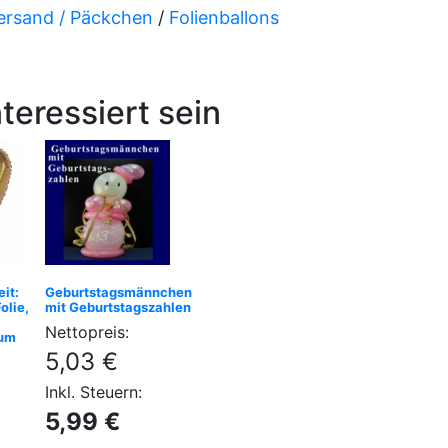
versand / Päckchen
/
Folienballons
teressiert sein
it:
Geburtstagsmännchen
olie,
mit Geburtstagszahlen
Nettopreis:
ium
5,03 €
Inkl. Steuern:
5,99 €