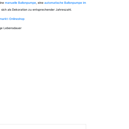
eine
manuelle Ballonpumpe
, eine
automatische Ballonpumpe im
t sich als Dekoration zu entsprechender Jahreszahl.
rmarkt-Onlineshop
ange Lebensdauer