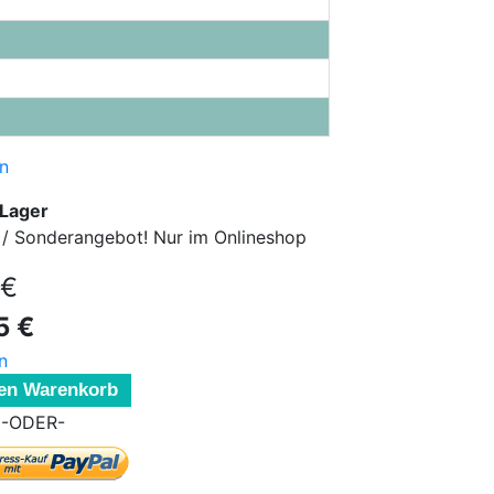
n
 Lager
ar / Sonderangebot! Nur im Onlineshop
 €
5 €
n
den Warenkorb
-ODER-