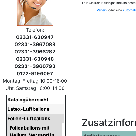
Falls Sie kein Ballongas bei uns bes
Verleih
, oder eine
automati
Telefon:
02331-630947
02331-3967083
02331-3966282
02331-630948
02331-3966793
0172-9196097
Montag-Freitag 10:00-18:00
Uhr, Samstag 10:00-14:00
Katalogübersicht
Latex-Luftballons
Folien-Luftballons
Zusatzinfo
Folienballons mit
Helium. Versand in